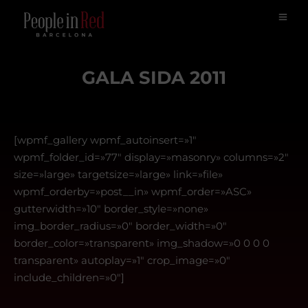
GALA SIDA 2011
[wpmf_gallery wpmf_autoinsert=»1″
wpmf_folder_id=»77″ display=»masonry» columns=»2″
size=»large» targetsize=»large» link=»file»
wpmf_orderby=»post__in» wpmf_order=»ASC»
gutterwidth=»10″ border_style=»none»
img_border_radius=»0″ border_width=»0″
border_color=»transparent» img_shadow=»0 0 0 0
transparent» autoplay=»1″ crop_image=»0″
include_children=»0″]