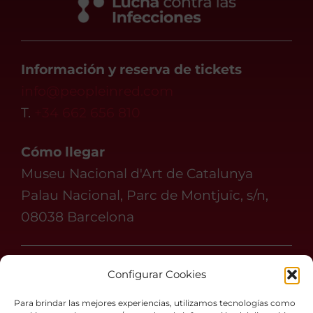
Información y reserva de tickets
info@peopleinred.com
T.
+34 662 656 810
Cómo llegar
Museu Nacional d'Art de Catalunya
Palau Nacional, Parc de Montjuïc, s/n,
08038 Barcelona
Síguenos en
Configurar Cookies
#peopleinredbcn
Para brindar las mejores experiencias, utilizamos tecnologías como