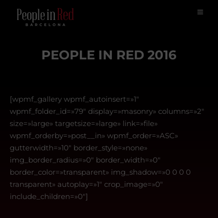
PEOPLE IN RED 2016
[wpmf_gallery wpmf_autoinsert=»1″
wpmf_folder_id=»79″ display=»masonry» columns=»2″
size=»large» targetsize=»large» link=»file»
wpmf_orderby=»post__in» wpmf_order=»ASC»
gutterwidth=»10″ border_style=»none»
img_border_radius=»0″ border_width=»0″
border_color=»transparent» img_shadow=»0 0 0 0
transparent» autoplay=»1″ crop_image=»0″
include_children=»0″]