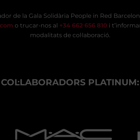
ador de la Gala Solidària People in Red Barcelon
.com
o trucar-nos al
+34 662 656 810
i t’informa
modalitats de col·laboració.
COL·LABORADORS PLATINUM: