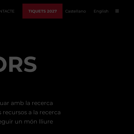
NTACTE
TIQUETS 2027
Castellano
English
ORS
nuar amb la recerca
 recursos a la recerca
eguir un món lliure