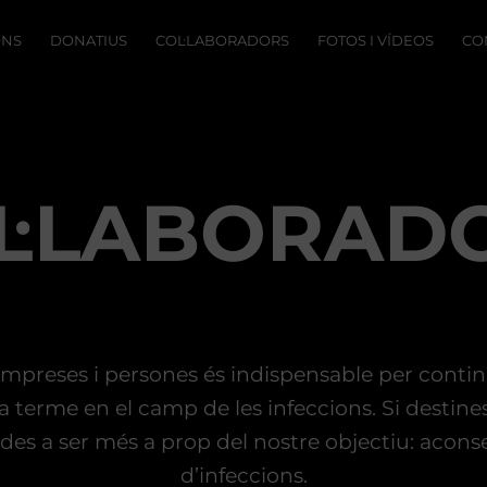
ONS
DONATIUS
COL·LABORADORS
FOTOS I VÍDEOS
CO
GALERIA
VÍDEOS
L·LABORAD
’empreses i persones és indispensable per conti
terme en el camp de les infeccions. Si destines
des a ser més a prop del nostre objectiu: acons
d’infeccions.