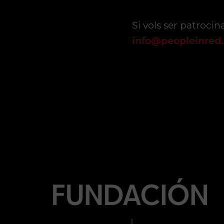
Si vols ser patrocin
info@peopleinred