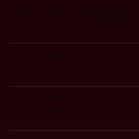
_gat
Google
1 minut
Cookie
d’anàlisis
_gid
Google
24
Cookie
hores
d’anàlisis
_ ga
Google
2 anys
Cookie
d’anàlisis