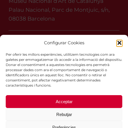
Museu Nacional d'Art de Catalunya
Palau Nacional, Parc de Montjuïc, s/n,
08038 Barcelona
Segueix-nos a:
Configurar Cookies
#peopleinredbcn
Per oferir les millors experiències, utilitzem tecnologies com ara
galetes per emmagatzemar i/o accedir a la informació del dispositiu.
Donar el consentiment a aquestes tecnologies ens permetrà
processar dades com ara el comportament de navegació o
identificadors únics en aquest lloc. No consentir o retirar el
consentiment, pot afectar negativament determinades
Chat People in Red
Termes i Condicions
característiques i funcions.
Avís legal
Política de Privadesa
Acceptar
Política de Cookies
Hola,
¿En que podemos ayudarte?
Rebutjar
Preferències