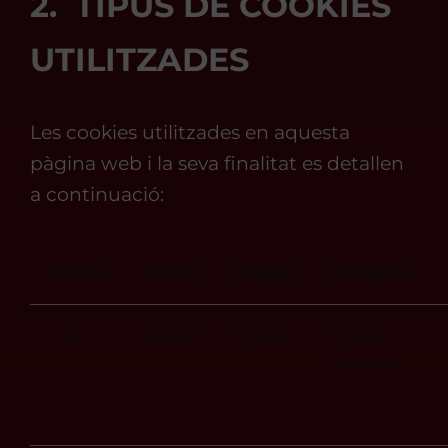
2. TIPUS DE COOKIES
UTILITZADES
Les cookies utilitzades en aquesta
pàgina web i la seva finalitat es detallen
a continuació
:
Cookie
Titular
Durada
Categoria
_ ga
Google
2 anys
Cookie
d’anàlisis