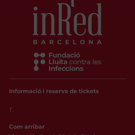
Informació i reserva de tickets
info@peopleinred.com
T.
+34 662 656 810
Com arribar