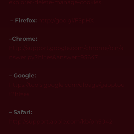
explorer-delete-manage-cookies
– Firefox:
http://goo.gl/F5pHX
–
Chrome:
http://support.google.com/chrome/bin/a
nswer.py?hl=es&answer=95647
– Google:
https://tools.google.com/dlpage/gaoptou
t?hl=es
– Safari:
http://support.apple.com/kb/ph5042